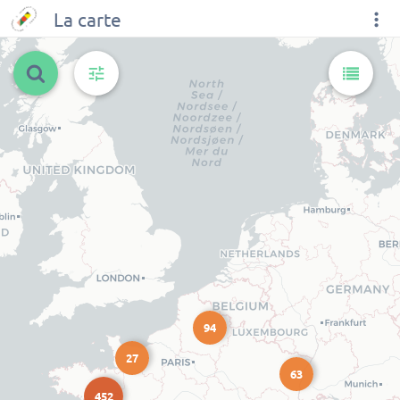
La carte
94
27
63
452