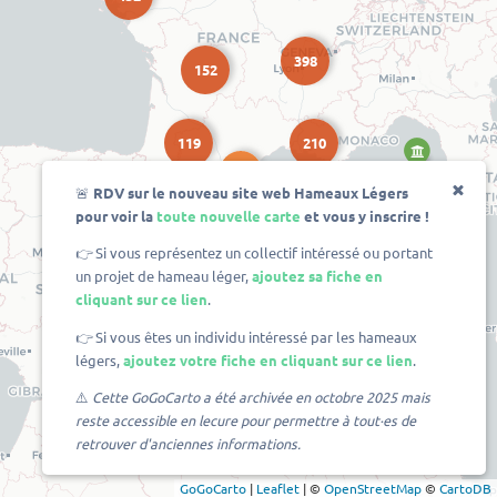
398
152
119
210
31
🚨
RDV sur le nouveau site web Hameaux Légers
pour voir la
toute nouvelle carte
et vous y inscrire !
👉 Si vous représentez un collectif intéressé ou portant
un projet de hameau léger,
ajoutez sa fiche en
cliquant sur ce lien
.
👉 Si vous êtes un individu intéressé par les hameaux
légers,
ajoutez votre fiche en cliquant sur ce lien
.
⚠️
Cette GoGoCarto a été archivée en octobre 2025 mais
reste accessible en lecure pour permettre à tout·es de
retrouver d'anciennes informations.
GoGoCarto
|
Leaflet
|
©
OpenStreetMap
©
CartoDB